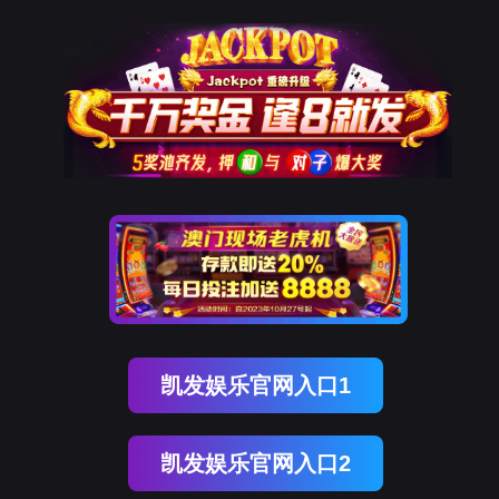
凯发娱乐官网入口1
凯发娱乐官网入口2