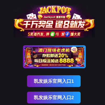
凯发娱乐官网入口1
凯发娱乐官网入口2