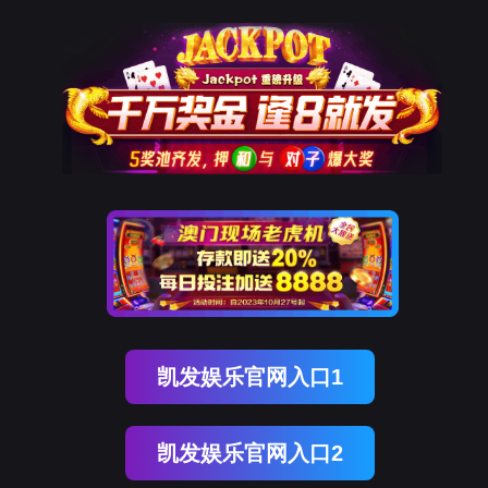
凯发娱乐官网入口1
凯发娱乐官网入口2