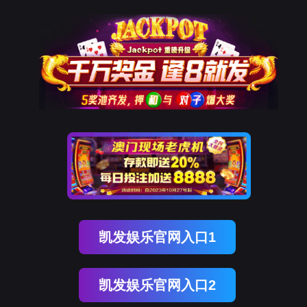
凯发娱乐官网入口1
凯发娱乐官网入口2